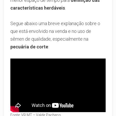
menor espaço de tempo para
definição das
características herdáveis
.
Segue abaixo uma breve explanação sobre o
que está envolvido na venda e no uso de
sêmen de qualidade, especialmente na
pecuária de corte
:
Fonte: VR MT – Valdir Pacheco.