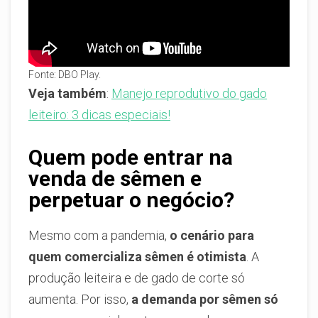
Fonte: DBO Play.
Veja também
:
Manejo reprodutivo do gado
leiteiro: 3 dicas especiais!
Quem pode entrar na
venda de sêmen e
perpetuar o negócio?
Mesmo com a pandemia,
o cenário para
quem comercializa sêmen é otimista
. A
produção leiteira e de gado de corte só
aumenta. Por isso,
a demanda por sêmen só