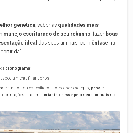
elhor genética
, saber as
qualidades mais
um
manejo escriturado de seu rebanho
, fazer
boas
esentação ideal
dos seus animais, com
ênfase no
artir daí:
 de
cronograma
;
, especialmente financeiros;
se em pontos específicos, como, por exemplo,
peso
e
s informações ajudam a
criar interesse pelo seus animais
no