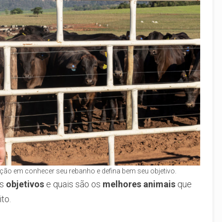
enção em conhecer seu rebanho e defina bem seu objetivo.
us
objetivos
e quais são os
melhores animais
que
to.