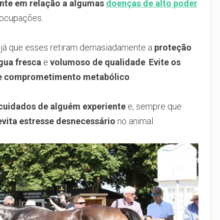
nte em relação a algumas
doenças de alto poder
reocupações.
, já que esses retiram demasiadamente a
proteção
gua fresca
e
volumoso de qualidade
.
Evite os
 de comprometimento metabólico
.
cuidados de alguém experiente
e, sempre que
evita estresse desnecessário
no animal.