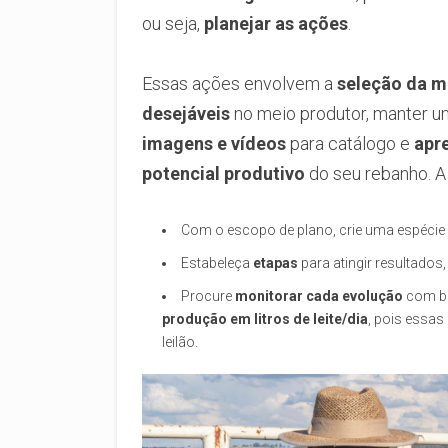
ou seja,
planejar as ações
.
Essas ações envolvem a
seleção da m
desejáveis
no meio produtor, manter 
imagens e vídeos
para catálogo e
apr
potencial produtivo
do seu rebanho. A p
Com o escopo de plano, crie uma espécie
Estabeleça
etapas
para atingir resultados
Procure
monitorar cada evolução
com ba
produção em litros de leite/dia
, pois essa
leilão.