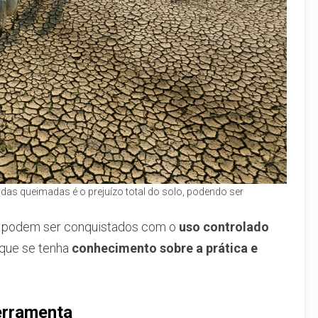
as queimadas é o prejuízo total do solo, podendo ser
 podem ser conquistados com o
uso controlado
l que se tenha
conhecimento sobre a prática e
erramenta