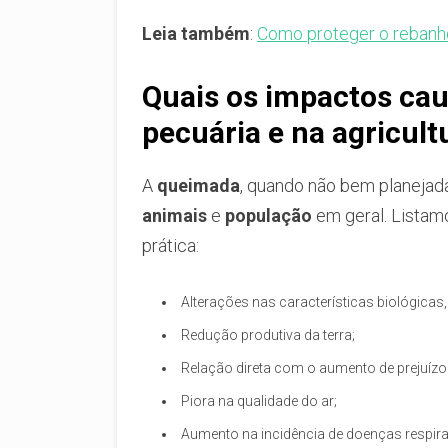
Leia também
:
Como proteger o rebanh
Quais os impactos cau
pecuária e na agricult
A
queimada
, quando não bem planejad
animais
e
população
em geral. Listam
prática:
Alterações nas características biológicas,
Redução produtiva da terra;
Relação direta com o aumento de prejuízos 
Piora na qualidade do ar;
Aumento na incidência de doenças respirat