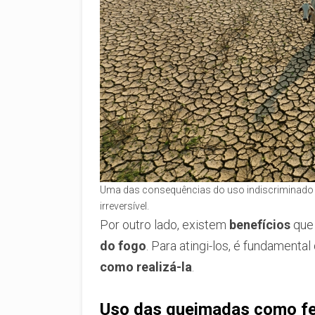
Uma das consequências do uso indiscriminado d
irreversível.
Por outro lado, existem
benefícios
que
do fogo
. Para atingi-los, é fundamenta
como realizá-la
.
Uso das queimadas como f