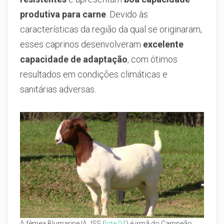
produtiva para carne
. Devido às
características da região da qual se originaram,
esses caprinos desenvolveram
excelente
capacidade de adaptação
, com ótimos
resultados em condições climáticas e
sanitárias adversas.
A fêmea Blumarine IA JSS (
lote 04
) é irmã do Campeão