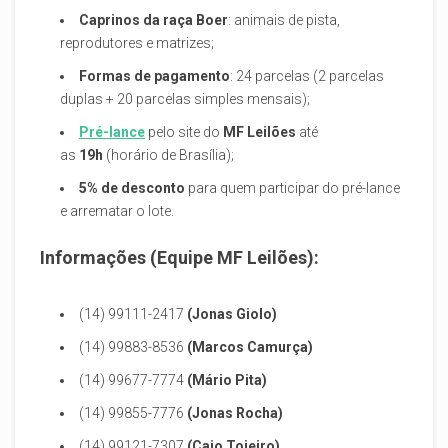
Caprinos da raça Boer
: animais de pista,
reprodutores e matrizes;
Formas de pagamento
: 24 parcelas (2 parcelas
duplas + 20 parcelas simples mensais);
Pré-lance
pelo site do
MF Leilões
até
as
19h
(horário de Brasília);
5% de desconto
para quem participar do pré-lance
e arrematar o lote.
Informações (Equipe MF Leilões):
(14) 99111-2417
(Jonas Giolo)
(14) 99883-8536
(Marcos Camurça)
(14) 99677-7774
(Mário Pita)
(14) 99855-7776
(Jonas Rocha)
(14) 99121-7307
(Caio Tojeiro)