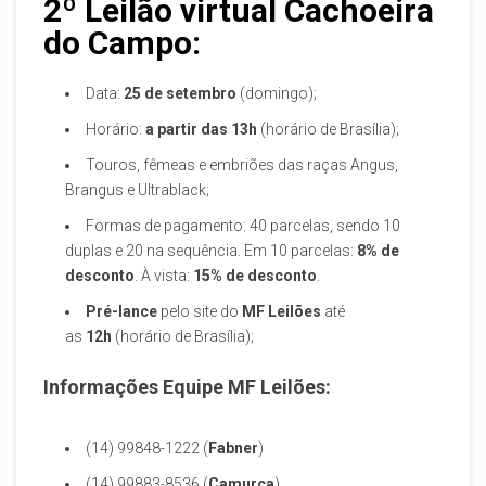
2º Leilão virtual Cachoeira
do Campo:
Data:
25 de setembro
(domingo);
Horário:
a partir das 13h
(horário de Brasília);
Touros, fêmeas e embriões das raças Angus,
Brangus e Ultrablack;
Formas de pagamento: 40 parcelas, sendo 10
duplas e 20 na sequência. Em 10 parcelas:
8% de
desconto
. À vista:
15% de desconto
.
Pré-lance
pelo site do
MF Leilões
até
as
12h
(horário de Brasília);
Informações Equipe MF Leilões:
(14) 99848-1222 (
Fabner
)
(14) 99883-8536 (
Camurça
)