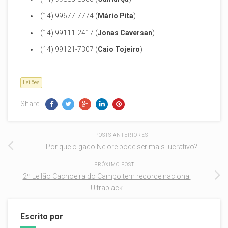
(14) 99677-7774 (
Mário Pita
)
(14) 99111-2417 (
Jonas Caversan
)
(14) 99121-7307 (
Caio Tojeiro
)
Leilões
Share:
POSTS ANTERIORES
Por que o gado Nelore pode ser mais lucrativo?
PRÓXIMO POST
2º Leilão Cachoeira do Campo tem recorde nacional
Ultrablack
Escrito por