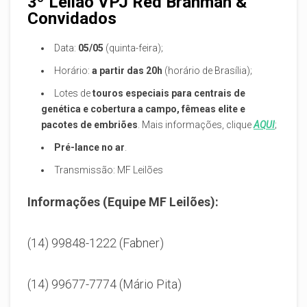
3º Leilão VPJ Red Brahman &
Convidados
Data:
05/05
(quinta-feira);
Horário:
a partir das 20h
(horário de Brasília);
Lotes de
touros especiais para centrais de
genética e cobertura a campo, fêmeas elite e
pacotes de embriões
. Mais informações, clique
AQUI
;
Pré-lance no ar
.
Transmissão: MF Leilões
Informações (Equipe MF Leilões):
(14) 99848-1222 (Fabner)
(14) 99677-7774 (Mário Pita)