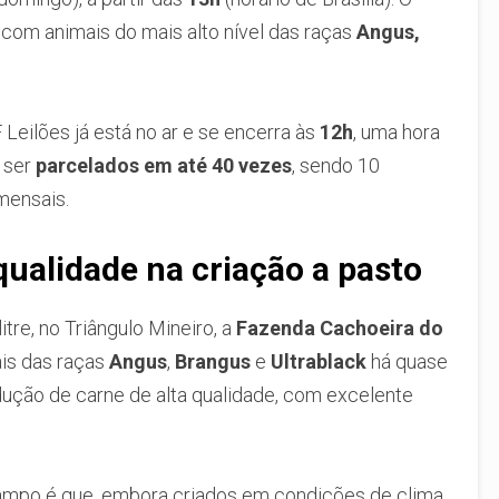
com animais do mais alto nível das raças
Angus,
 Leilões já está no ar e se encerra às
12h
, uma hora
 ser
parcelados em até 40 vezes
, sendo 10
mensais.
ualidade na criação a pasto
tre, no Triângulo Mineiro, a
Fazenda Cachoeira do
is das raças
Angus
,
Brangus
e
Ultrablack
há quase
dução de carne de alta qualidade, com excelente
Campo é que, embora criados em condições de clima