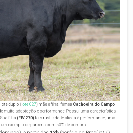
lote duplo (
lote 027
) mãe e filha: fêmea
Cachoeira do Campo
 de muita adaptação e performance. Possui uma característica
 Sua filha
(FIV 270)
tem rusticidade aliada à performance, uma
ais um exemplo de parceria com 50% de compra.
domingo), a partir das
13h
(horário de Brasília). O