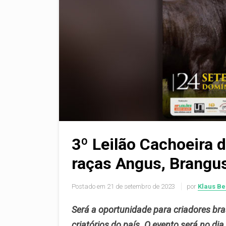
3º Leilão Cachoeira 
raças Angus, Brangus
Postado em
21 de setembro de 2023
por
Klaus Be
Será a oportunidade para criadores bra
criatórios do país. O evento será no d