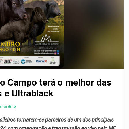
do Campo terá o melhor das
 e Ultrablack
rnardino
sileiros tornarem-se parceiros de um dos principais
ia 24, com organização e transmissão ao vivo pelo MF