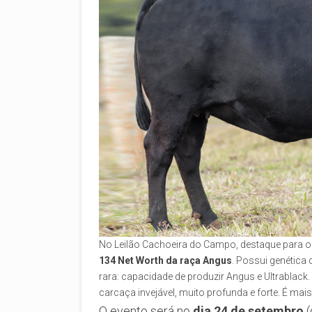
No Leilão Cachoeira do Campo, destaque para o 
134 Net Worth da raça Angus
. Possui genética
rara: capacidade de produzir Angus e Ultrablack.
carcaça invejável, muito profunda e forte. É m
O evento será no
dia 24 de setembro
(