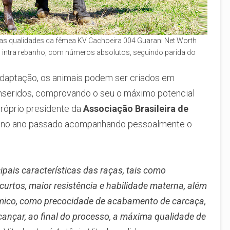
a as qualidades da fêmea KV Cachoeira 004 Guarani Net Worth
o intra rebanho, com números absolutos, seguindo parida do
adaptação, os animais podem ser criados em
inseridos, comprovando o seu o máximo potencial
próprio presidente da
Associação Brasileira de
ve no ano passado acompanhando pessoalmente o
pais características das raças, tais como
 curtos, maior resistência e habilidade materna, além
ômico, como precocidade de acabamento de carcaça,
nçar, ao final do processo, a máxima qualidade de