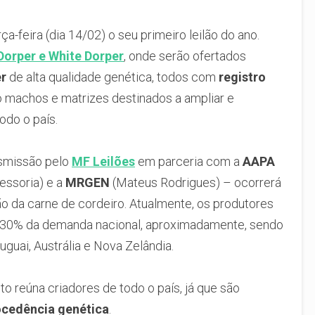
ça-feira (dia 14/02) o seu primeiro leilão do ano.
Dorper e White Dorper
, onde serão ofertados
er
de alta qualidade genética, todos com
registro
o machos e matrizes destinados a ampliar e
odo o país.
nsmissão pelo
MF Leilões
em parceria com a
AAPA
ssoria) e a
MRGEN
(Mateus Rodrigues) – ocorrerá
 da carne de cordeiro. Atualmente, os produtores
 30% da demanda nacional, aproximadamente, sendo
guai, Austrália e Nova Zelândia.
to reúna criadores de todo o país, já que são
ocedência genética
.