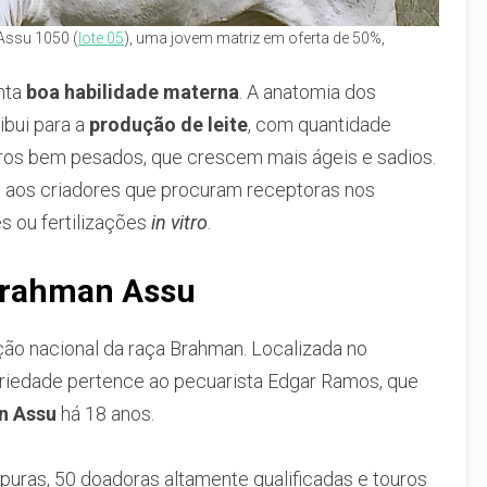
Assu 1050 (
lote 05
), uma jovem matriz em oferta de 50%,
nta
boa habilidade materna
. A anatomia dos
ibui para a
produção de leite
, com quantidade
rros bem pesados, que crescem mais ágeis e sadios.
s aos criadores que procuram receptoras nos
s ou fertilizações
in vitro
.
 Brahman Assu
ção nacional da raça Brahman. Localizada no
priedade pertence ao pecuarista Edgar Ramos, que
n Assu
há 18 anos.
puras, 50 doadoras altamente qualificadas e touros