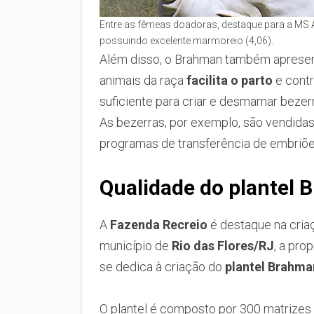
Entre as fêmeas doadoras, destaque para a MS 
possuindo excelente marmoreio (4,06).
Além disso, o Brahman também aprese
animais da raça
facilita o parto
e contr
suficiente para criar e desmamar beze
As bezerras, por exemplo, são vendida
programas de transferência de embriõe
Qualidade do plantel
A
Fazenda Recreio
é destaque na cria
município de
Rio das Flores/RJ
, a pro
se dedica à criação do
plantel Brahma
O plantel é composto por 300 matrizes 