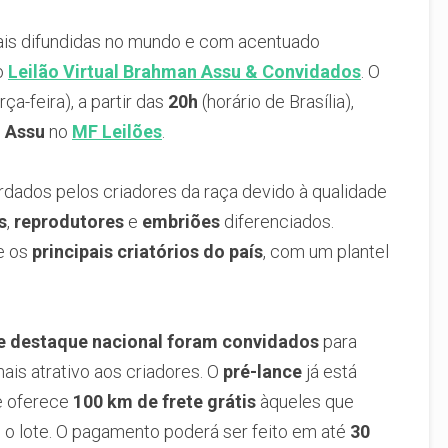
ais difundidas no mundo e com acentuado
o
Leilão Virtual Brahman Assu & Convidados
. O
rça-feira), a partir das
20h
(horário de Brasília),
 Assu
no
MF Leilões
.
rdados pelos criadores da raça devido à qualidade
s
,
reprodutores
e
embriões
diferenciados.
e os
principais criatórios do país
, com um plantel
de destaque nacional foram convidados
para
mais atrativo aos criadores. O
pré-lance
já está
e oferece
100 km de frete grátis
àqueles que
o lote. O pagamento poderá ser feito em até
30