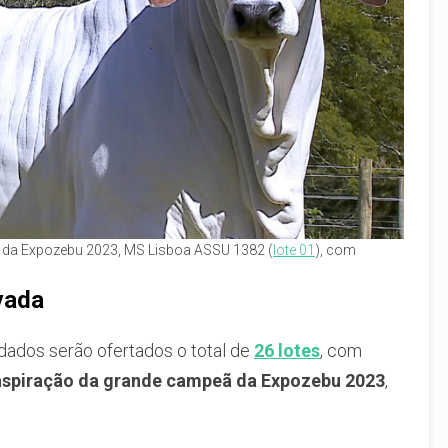
ã da Expozebu 2023, MS Lisboa ASSU 1382 (
lote 01
), com
vada
dados serão ofertados o total de
26 lotes
, com
aspiração da grande campeã da Expozebu 2023
,